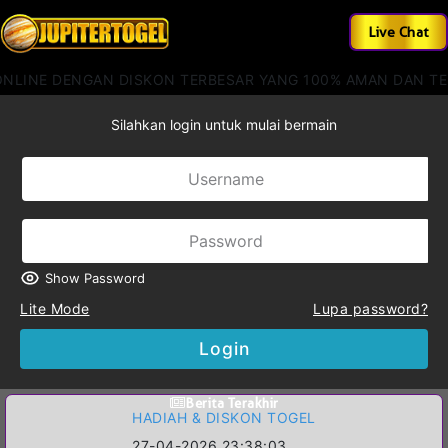
Live Chat
INE DENGAN DISKON TERBESAR YANG 100% AMAN DAN TERPER
Silahkan login untuk mulai bermain
Show Password
Lite Mode
Lupa password?
Login
Berita Terakhir
HADIAH & DISKON TOGEL
27-04-2026 23:38:03